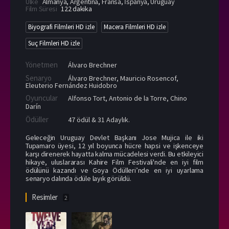
Ülke
Almanya
,
Argentina
,
Fransa
,
İspanya
,
Uruguay
Film Süresi
122 dakika
Biyografi Filmleri HD izle
Macera Filmleri HD izle
Suç Filmleri HD izle
Yönetmen
Álvaro Brechner
Senaryo
Álvaro Brechner, Mauricio Rosencof,
Eleuterio Fernández Huidobro
Oyuncular
Alfonso Tort
,
Antonio de la Torre
,
Chino
Darín
Ödüller
47 ödül & 31 Adaylık.
Geleceğin Uruguay Devlet Başkanı Jose Mujica ile iki
Tupamaro üyesi, 12 yıl boyunca hücre hapsi ve işkenceye
karşı direnerek hayatta kalma mücadelesi verdi. Bu etkileyici
hikaye, uluslararası Kahire Film Festivali'nde en iyi film
ödülünü kazandı ve Goya Ödülleri’nde en iyi uyarlama
senaryo dalında ödüle layık görüldü.
Resimler
2