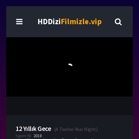
HDDizi
Filmizle.vip
12 Yıllık Gece
(
A Twelve-Year Night
)
Yapım Yılı
2018