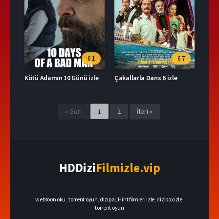
6.1
6.7
Kötü Adamın 10 Günü izle
Çakallarla Dans 6 izle
« Geri
1
2
İleri »
HDDizi
Filmizle.vip
webtoon oku
,
torrent oyun
,
dizipal
,
Hint filmleri izle
,
dizibox izle
,
torrent oyun