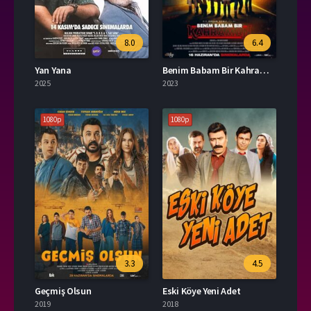
8.0
6.4
Yan Yana
Benim Babam Bir Kahraman
2025
2023
1080p
1080p
3.3
4.5
Geçmiş Olsun
Eski Köye Yeni Adet
2019
2018