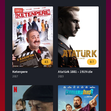
1080p
4.5
8.7
Ketenpere
Atatürk 1881 – 1919 izle
2017
2023