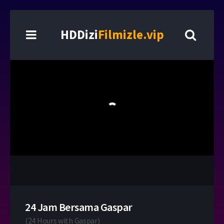
HDDizi
Filmizle.vip
24 Jam Bersama Gaspar
(
24 Hours with Gaspar
)