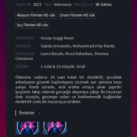
Yapım Yılı
2023
Ülke
Indonesia
Film Süresi
98 dakika
Aksiyon Filmleri HD izle
Dram Filmleri HD izle
Suç Filmleri HD izle
Yönetmen
Yosep Anggi Noen
Senaryo
Sabda Armandio, Mohammad Irfan Ramly
Oyuncular
Laura Basuki
,
Reza Rahadian
,
Shenina
Cinnamon
Ödüller
1 ödül & 10 Adaylık. total
Ölümüne sadece 24 saat kalan bir dedektif, çocukluk
arkadaşının gizemli kayboluşunu çözmek için zamana karşı
yarışır. Kısıtlı sürede, ardı ardına ortaya çıkan şaşırtıcı
ipuçlarını takip ederek gerçeğe ulaşmaya çalışır. Bu heyecan
dolu süreçte, geçmişin sırları ve beklenmedik bağlantılar
dedektifi zorlu bir maceraya sürükler.
Resimler
2