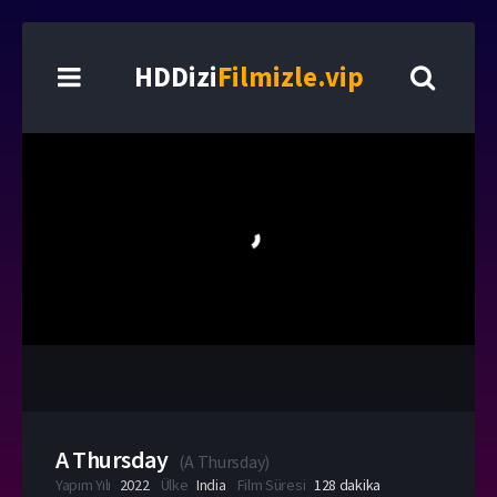
HDDizi
Filmizle.vip
A Thursday
(
A Thursday
)
Yapım Yılı
2022
Ülke
India
Film Süresi
128 dakika