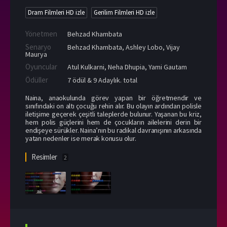
Dram Filmleri HD izle
Gerilim Filmleri HD izle
Yönetmen
Behzad Khambata
Senaryo
Behzad Khambata, Ashley Lobo, Vijay
Maurya
Oyuncular
Atul Kulkarni
,
Neha Dhupia
,
Yami Gautam
Ödüller
7 ödül & 9 Adaylık. total
Naina, anaokulunda görev yapan bir öğretmendir ve
sınıfındaki on altı çocuğu rehin alır. Bu olayın ardından polisle
iletişime geçerek çeşitli taleplerde bulunur. Yaşanan bu kriz,
hem polis güçlerini hem de çocukların ailelerini derin bir
endişeye sürükler. Naina’nın bu radikal davranışının arkasında
yatan nedenler ise merak konusu olur.
Resimler
2