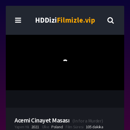
HDDizi
Filmizle.vip
Acemi Cinayet Masası
(
In for a Murder
)
Yapım Yılı
2021
Ülke
Poland
Film Süresi
105 dakika