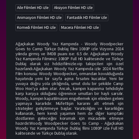
Aile Filmleri HD izle
Aksiyon Filmleri HD izle
Animasyon Filmleri HD izle
Fantastik HD Filmler izle
Komedi Filmleri HD izle
Macera Filmleri HD izle
Ağaçkakan Woody Yaz Kampında - Woody Woodpecker
Goes to Camp Türkçe Dublaj filmi 1080P izle Vizyona 2024
yılında girmiş ve İMDB puanı ise: 6.5 dır. Ağaçkakan Woody
Yaz Kampında Filmimiz 1080P Full HD kalitesinde ve Türkçe
Dublaj olarak siz hddizifilmizle.vip takipcileri için özel
hazırlandı.Ağaçkakan Woody Yaz Kampında izle 2024 Netflix
Film konusu: Woody Woodpecker, ormandan kovulduğunda
hayatında yeni bir sayfa açma fırsatını kucaklar. Yeni bir
yuvaya doğru yola çıktığında, umut dolu bir şekilde Camp
Woo Hoo'ya adım atar. Ancak, kampın kapanma tehdidiyle
karşı karşıya olduğunu öğrenince umutları bir hayli sarsılır.
Woody, kampın kapatılmasını engellemek için elinden geleni
yapmaya kararlıdır. Müfettişin kararını alt etmek için
stratejiler geliştirmeye başlar. Yaratıcılığını ve kararlılığını
kullanarak, hem kendi yaşamını hem de diğer kamptaki
dostlarının geleceğini korumak için mücadele etmeye
hazırdır.Woody Woodpecker Goes to Camp - Ağaçkakan
Woody Yaz Kampında Türkçe Dublaj filmi 1080P izle Full HD
kalitesinde ve Türkçe Dublaj olarak.