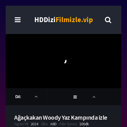
HDDizi
Filmizle.vip
Dil:
Ağaçkakan Woody Yaz Kampında izle
Yapım Yılı
2024
Ülke
ABD
Film Süresi
100dk