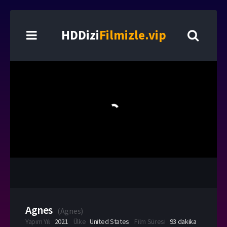
HDDizi
Filmizle.vip
Agnes
(
Agnes
)
Yapım Yılı
2021
Ülke
United States
Film Süresi
93 dakika