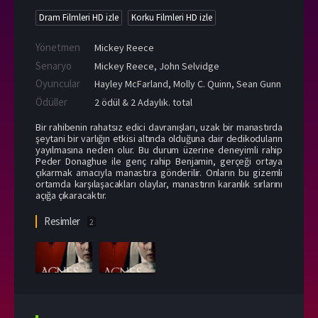
Dram Filmleri HD izle
Korku Filmleri HD izle
Yönetmen
Mickey Reece
Senaryo
Mickey Reece, John Selvidge
Oyuncular
Hayley McFarland
,
Molly C. Quinn
,
Sean Gunn
Ödüller
2 ödül & 2 Adaylık. total
Bir rahibenin rahatsız edici davranışları, uzak bir manastırda
şeytani bir varlığın etkisi altında olduğuna dair dedikoduların
yayılmasına neden olur. Bu durum üzerine deneyimli rahip
Peder Donaghue ile genç rahip Benjamin, gerçeği ortaya
çıkarmak amacıyla manastıra gönderilir. Onların bu gizemli
ortamda karşılaşacakları olaylar, manastırın karanlık sırlarını
açığa çıkaracaktır.
Resimler
2