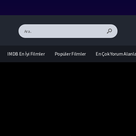
IMDB En İyi Filmler
Popüler Filmler
En Çok Yorum Alanl