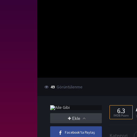
49
Görüntülenme
6.3
IMDB Puanı
Ekle
Facebook'ta Paylaş
Kategori