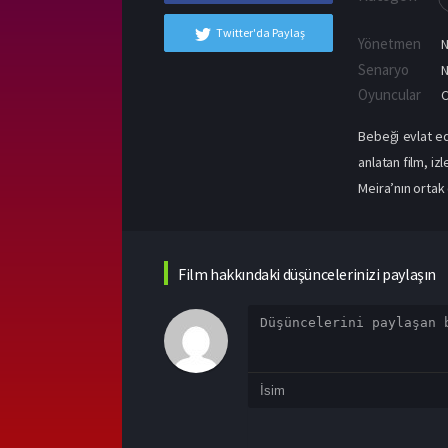
Twitter'da Paylaş
Yönetmen
Senaryo
N
Oyuncular
Bebeği evlat ed
anlatan film, i
Meira’nın ortak ç
Film hakkındaki düşüncelerinizi paylaşın