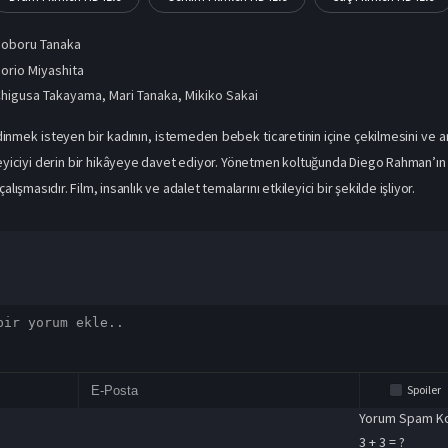
Noboru Tanaka
orio Miyashita
Chigusa Takayama
,
Mari Tanaka
,
Mikiko Sakai
inmek isteyen bir kadının, istemeden bebek ticaretinin içine çekilmesini ve 
zleyiciyi derin bir hikâyeye davet ediyor. Yönetmen koltuğunda Diego Rahman’ı
alışmasıdır. Film, insanlık ve adalet temalarını etkileyici bir şekilde işliyor.
Spoiler
Yorum Spam Ko
3 + 3 = ?