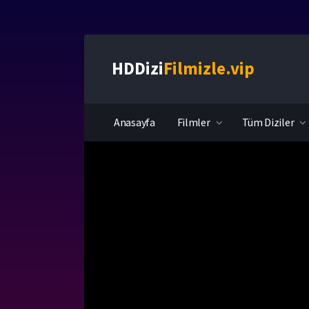
HDDizi
Filmizle.vip
Anasayfa
Filmler
Tüm Diziler