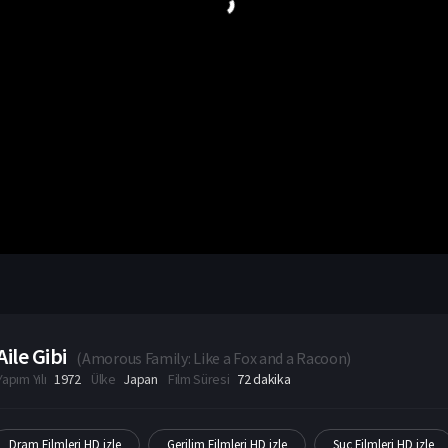
Aile Gibi
(
Amorous Family: Like a Fox and a Racoon
)
Yapım Yılı
1972
Ülke
Japan
Film Süresi
72 dakika
Dram Filmleri HD izle
Gerilim Filmleri HD izle
Suç Filmleri HD izle