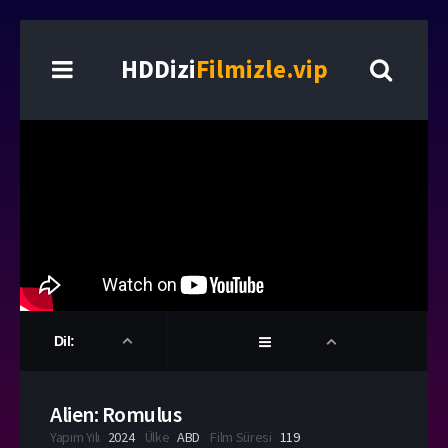
HDDizi
Filmizle.vip
Dil:
Alien: Romulus
Yapım Yılı
2024
Ülke
ABD
Film Süresi
119