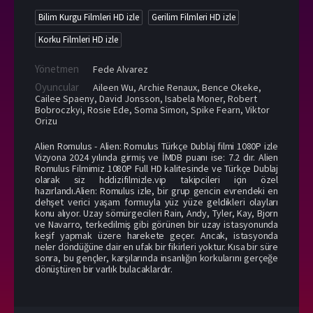
Bilim Kurgu Filmleri HD izle
Gerilim Filmleri HD izle
Korku Filmleri HD izle
Yönetmen
Fede Alvarez
Oyuncular
Aileen Wu
,
Archie Renaux
,
Bence Okeke
,
Cailee Spaeny
,
David Jonsson
,
Isabela Moner
,
Robert
Bobroczkyi
,
Rosie Ede
,
Soma Simon
,
Spike Fearn
,
Viktor
Orizu
Alien Romulus - Alien: Romulus Türkçe Dublaj filmi 1080P izle
Vizyona 2024 yılında girmiş ve İMDB puanı ise: 7.2 dır. Alien
Romulus Filmimiz 1080P Full HD kalitesinde ve Türkçe Dublaj
olarak siz hddizifilmizle.vip takipcileri için özel
hazırlandı.Alien: Romulus izle, bir grup gencin evrendeki en
dehşet verici yaşam formuyla yüz yüze geldikleri olayları
konu alıyor. Uzay sömürgecileri Rain, Andy, Tyler, Kay, Bjorn
ve Navarro, terkedilmiş gibi görünen bir uzay istasyonunda
keşif yapmak üzere harekete geçer. Ancak, istasyonda
neler döndüğüne dair en ufak bir fikirleri yoktur. Kısa bir süre
sonra, bu gençler, karşılarında insanlığın korkularını gerçeğe
dönüştüren bir varlık bulacaklardır.