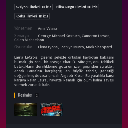
Aksiyon Filmleri HD izle
Bilim Kurgu Filmleri HD izle
Korku Filmleri HD izle
Yönetmen
Amir Valinia
Senaryo
George Michael Kostuch, Cameron Larson,
Caleb Michaelson
Oyuncular
Elena Lyons
,
Lochlyn Munro
,
Mark Sheppard
Laura LeCrois, gizemli şekilde ortadan kaybolan babasını
bulmak için zorlu bir arayışa çıkar. Bu süreçte, onu tehlikeli
bataklıkların derinliklerine götüren izler peşinden sürükler.
Ancak Laura’nın karşılaştığı en büyük tehdit, genetiği
değiştirilmiş devasa timsah Aligaotr X olur. Bu yaratıkla karşı
karşıya kalan Laura, hayatta kalmak için ölüm kalım savaşı
vermek zorunda kalır.
Resimler
2