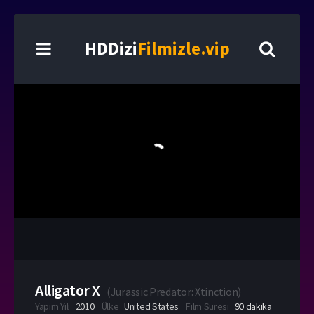
HDDizi
Filmizle.vip
Alligator X
(
Jurassic Predator: Xtinction
)
Yapım Yılı
2010
Ülke
United States
Film Süresi
90 dakika