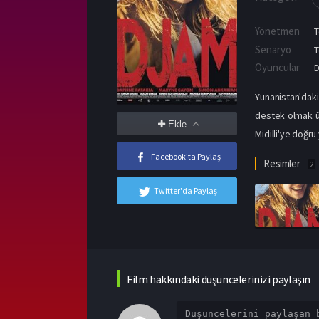
Yönetmen
T
Senaryo
T
Oyuncular
D
Yunanistan'dak
destek olmak üz
Ekle
Midilli'ye doğru 
Facebook'ta Paylaş
Resimler
2
Twitter'da Paylaş
Film hakkındaki düşüncelerinizi paylaşın