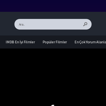
IMDB En İyi Filmler
Popüler Filmler
En Çok Yorum Alanl