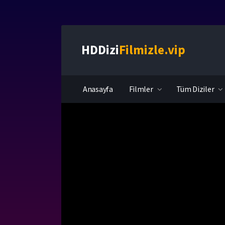
HDDizi
Filmizle.vip
Anasayfa
Filmler
Tüm Diziler