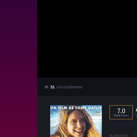
51
Görüntülenme
7.0
IMDB Puanı
Kategori