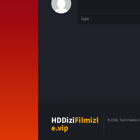
HDDizi
Filmizl
© 2026, Tüm Hakları S
e.vip