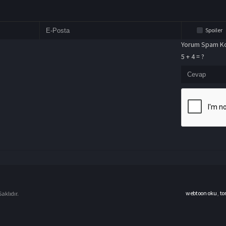
Spoiler
Yorum Spam Ko
5 + 4 = ?
webtoon oku
,
to
aklıdır.