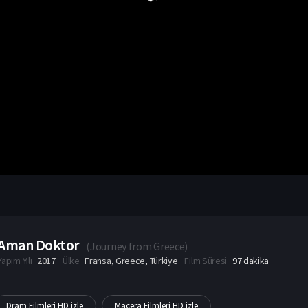
Aman Doktor
(
Journey from Greece
)
Yapım Yılı
2017
Ülke
Fransa
,
Greece
,
Türkiye
Film Süresi
97 dakika
Dram Filmleri HD izle
Macera Filmleri HD izle