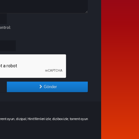
ntrol:
Gönder
rrent oyun
,
dizipal
,
Hint filmleri izle
,
dizibox izle
,
torrent oyun