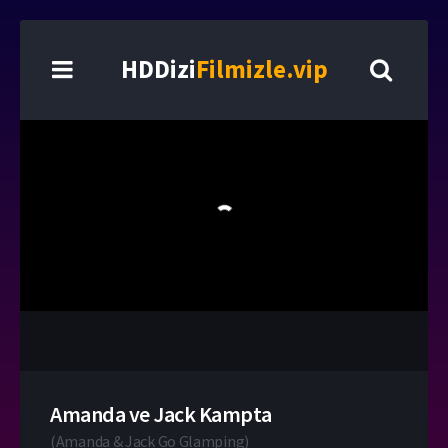
HDDizi
Filmizle.vip
Amanda ve Jack Kampta
(
Amanda & Jack Go Glamping
)