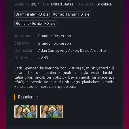
Yapım Yılı
2017
Ülke
United States
Film Süresi
94 dakika
Dram Filmleri HD izle
Komedi Filmleri HD izle
Romantik Filmleri HD izle
Yönetmen
Brandon Dickerson
Senaryo
Brandon Dickerson
Oyuncular
Adan Canto
,
Amy Acker
,
David Arquette
Ödüller
3 ödül
Jack Spencer, kariyerinde zorluklar yaşayan bir yazardır. İş
hayatındaki sıkıntılardan kaçmak amacıyla eşiyle birlikte
tatile çıkar, ancak bu yolculuk beklenmedik bir maceraya
dönüşür. Sessiz ve huzurlu bir kaçış planlarken, kendini
kontrolü zor bir serüvenin içinde bulur.
Resimler
2