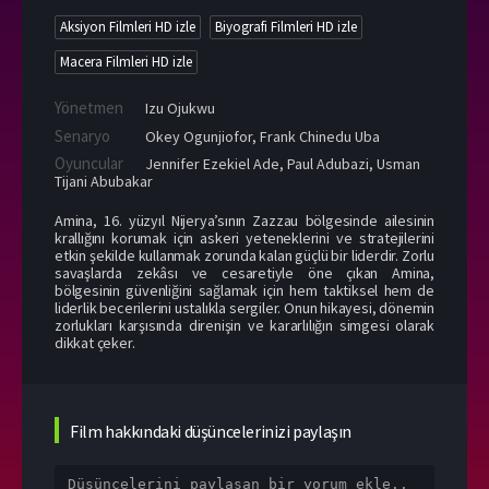
Aksiyon Filmleri HD izle
Biyografi Filmleri HD izle
Macera Filmleri HD izle
Yönetmen
Izu Ojukwu
Senaryo
Okey Ogunjiofor, Frank Chinedu Uba
Oyuncular
Jennifer Ezekiel Ade
,
Paul Adubazi
,
Usman
Tijani Abubakar
Amina, 16. yüzyıl Nijerya’sının Zazzau bölgesinde ailesinin
krallığını korumak için askeri yeteneklerini ve stratejilerini
etkin şekilde kullanmak zorunda kalan güçlü bir liderdir. Zorlu
savaşlarda zekâsı ve cesaretiyle öne çıkan Amina,
bölgesinin güvenliğini sağlamak için hem taktiksel hem de
liderlik becerilerini ustalıkla sergiler. Onun hikayesi, dönemin
zorlukları karşısında direnişin ve kararlılığın simgesi olarak
dikkat çeker.
Film hakkındaki düşüncelerinizi paylaşın