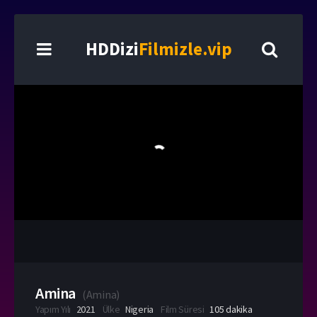
HDDizi
Filmizle.vip
Amina
(
Amina
)
Yapım Yılı
2021
Ülke
Nigeria
Film Süresi
105 dakika