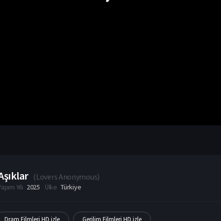
Aşıklar
(
Lovers Anonymous
)
Yapım Yılı
2025
Ülke
Türkiye
Dram Filmleri HD izle
Gerilim Filmleri HD izle