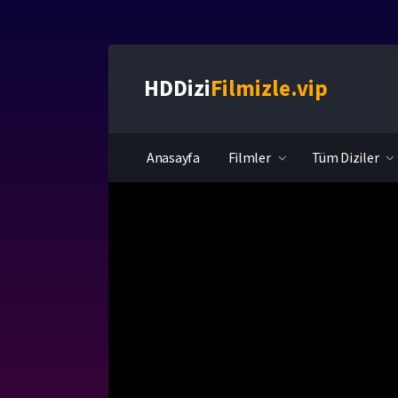
HDDizi
Filmizle.vip
Anasayfa
Filmler
Tüm Diziler