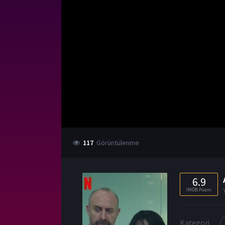
117
Görüntülenme
6.9
IMDB Puanı
Kategori