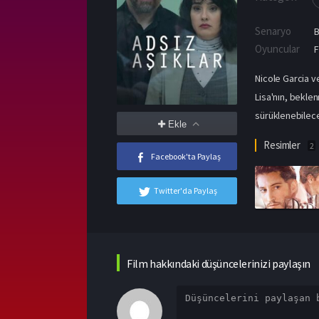
Senaryo
B
Oyuncular
F
Nicole Garcia ve
Lisa'nın, beklen
sürüklenebileceğ
Ekle
Resimler
2
Facebook'ta Paylaş
Twitter'da Paylaş
Film hakkındaki düşüncelerinizi paylaşın