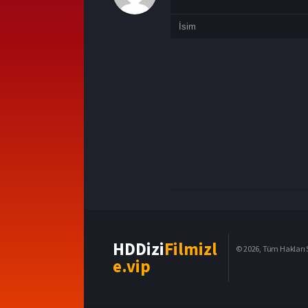
HDDizi
Filmizl
© 2026, Tüm Hakları S
e.vip