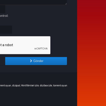
ntrol:
Gönder
rrent oyun
,
dizipal
,
Hint filmleri izle
,
dizibox izle
,
torrent oyun