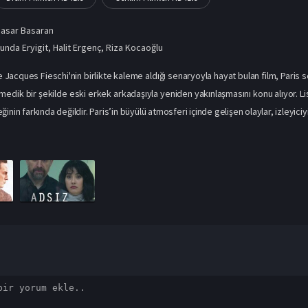
asar Basaran
unda Eryigit
,
Halit Ergenç
,
Riza Kocaoğlu
 Jacques Fieschi'nin birlikte kaleme aldığı senaryoyla hayat bulan film, Paris s
medik bir şekilde eski erkek arkadaşıyla yeniden yakınlaşmasını konu alıyor. Lisa,
inin farkında değildir. Paris’in büyülü atmosferi içinde gelişen olaylar, izleyiciyi