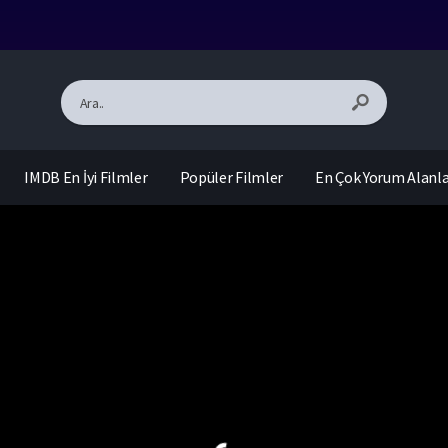
IMDB En İyi Filmler
Popüler Filmler
En Çok Yorum Alanl