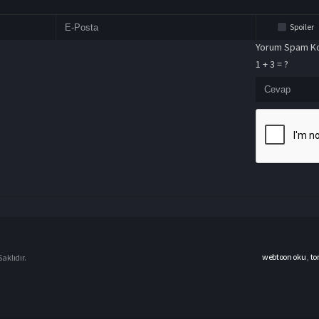
Spoiler
Yorum Spam Ko
1 + 3 = ?
webtoon oku
,
to
aklıdır.