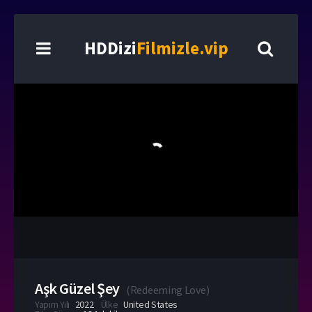
HDDizi
Filmizle.vip
Aşk Güzel Şey
(
Redeeming Love
)
Yapım Yılı
2022
Ülke
United States