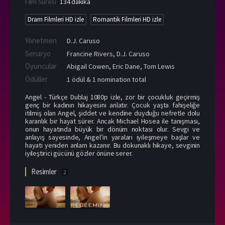
Film Süresi
134 dakika
Dram Filmleri HD izle
Romantik Filmleri HD izle
Yönetmen
D.J. Caruso
Senaryo
Francine Rivers, D.J. Caruso
Oyuncular
Abigail Cowen
,
Eric Dane
,
Tom Lewis
Ödüller
1 ödül & 1 nomination total
Angel - Türkçe Dublaj 1080p izle, zor bir çocukluk geçirmiş
genç bir kadının hikayesini anlatır. Çocuk yaşta fahişeliğe
itilmiş olan Angel, şiddet ve kendine duyduğu nefretle dolu
karanlık bir hayat sürer. Ancak Michael Hosea ile tanışması,
onun hayatında büyük bir dönüm noktası olur. Sevgi ve
anlayış sayesinde, Angel’in yaraları iyileşmeye başlar ve
hayatı yeniden anlam kazanır. Bu dokunaklı hikaye, sevginin
iyileştirici gücünü gözler önüne serer.
Resimler
2