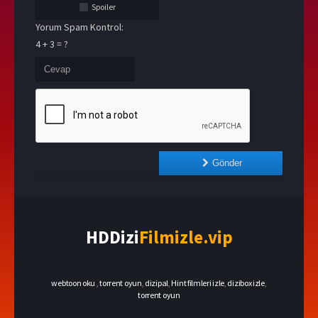
Spoiler
Yorum Spam Kontrol:
4 + 3 = ?
Gönder
HDDizi
Filmizle.vip
webtoon oku
,
torrent oyun
,
dizipal
,
Hint filmleri izle
,
dizibox izle
,
torrent oyun