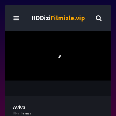
HDDizi
Filmizle.vip
Aviva
Ülke
Fransa