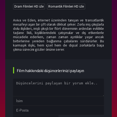
Dram Filmleri HD izle
Romantik Filmleri HD izle
Aviva ve Eden, internet üzerinden tanışan ve transatlantik
mesafeyi aşan bir çift olarak dikkat çeker. Zorlu iniş çıkışlarla
dolu ilişkileri, inişli çıkışlı bir flört döneminin ardından evlilikle
taçlanır. İkili, kişiliklerindeki çatışmalar ve dış etkenlerle
mücadele ederken, zaman zaman ayrılıklar yaşar ancak
birbirlerine yeniden bağlanma çabalarını sürdürürler. Bu
karmaşık ilişki, hem içsel hem de dışsal zorluklarla başa
çıkma sürecini gözler önüne serer.
Film hakkındaki düşüncelerinizi paylaşın