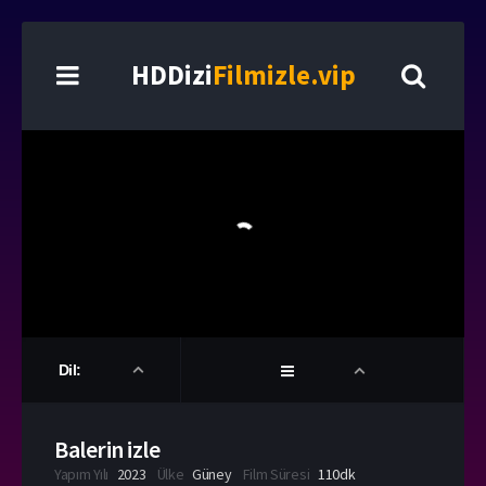
HDDizi
Filmizle.vip
Dil:
Balerin izle
Yapım Yılı
2023
Ülke
Güney
Film Süresi
110dk