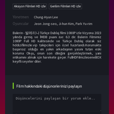
Aksiyon Filmleri HD izle
Gerilim Filmleri HD izle
Yönetmen
Chung-Hyun Lee
Oyuncular
Jeon Jong-seo
,
Ji-hun Kim
,
Park Yu-rim
Balerin - 발레리나 Türkçe Dublaj filmi 1080P izle Vizyona 2023
yılında girmiş ve İMDB puanı ise: 6.3 dır. Balerin Filmimiz
1080P Full HD kalitesinde ve Türkçe Dublaj olarak siz
hddizifilmizle.vip takipcileri için özel hazırlandı.Korumakta
başarısız olduğu en yakın arkadaşının yasını tutan eski
koruma Ok-ju, onun son dileğini gerçekleştirmek, yani
intikamını almak için harekete geçer. FullHDFilmizleseneBOX
keyifli seyirler diler.
Film hakkındaki düşüncelerinizi paylaşın