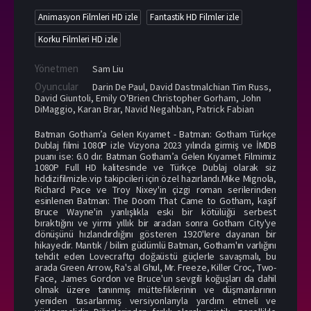
Animasyon Filmleri HD izle
Fantastik HD Filmler izle
Korku Filmleri HD izle
Yönetmen
Sam Liu
Oyuncular
Darin De Paul
,
David Dastmalchian Tim Russ
,
David Giuntoli
,
Emily O'Brien Christopher Gorham
,
John
DiMaggio
,
Karan Brar
,
Navid Negahban
,
Patrick Fabian
Batman Gotham’a Gelen Kıyamet - Batman: Gotham Türkçe
Dublaj filmi 1080P izle Vizyona 2023 yılında girmiş ve İMDB
puanı ise: 6.0 dır. Batman Gotham’a Gelen Kıyamet Filmimiz
1080P Full HD kalitesinde ve Türkçe Dublaj olarak siz
hddizifilmizle.vip takipcileri için özel hazırlandı.Mike Mignola,
Richard Pace ve Troy Nixey'in çizgi roman serilerinden
esinlenen Batman: The Doom That Came to Gotham, kaşif
Bruce Wayne'in yanlışlıkla eski bir kötülüğü serbest
bıraktığını ve yirmi yıllık bir aradan sonra Gotham City'ye
dönüşünü hızlandırdığını gösteren 1920'lere dayanan bir
hikayedir. Mantık / bilim güdümlü Batman, Gotham'ın varlığını
tehdit eden Lovecraftçı doğaüstü güçlerle savaşmalı, bu
arada Green Arrow, Ra's al Ghul, Mr. Freeze, Killer Croc, Two-
Face, James Gordon ve Bruce'un sevgili koğuşları da dahil
olmak üzere tanınmış müttefiklerinin ve düşmanlarının
yeniden tasarlanmış versiyonlarıyla yardım etmeli ve