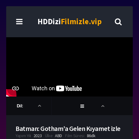
HDDizi
Filmizle.vip
Dil:
Batman: Gotham’a Gelen Kıyamet izle
Yapım Yılı
2023
Ülke
ABD
Film Süresi
86dk