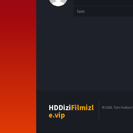
HDDizi
Filmizl
© 2026, Tüm Hakları S
e.vip