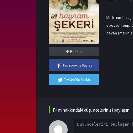
Mete'nin bakış 
ebeveynlerin, o
dayanışmanın g
Ekle
Facebook'ta Paylaş
Twitter'da Paylaş
Film hakkındaki düşüncelerinizi paylaşın