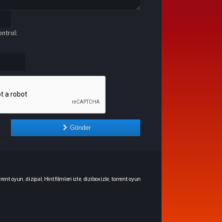
ntrol:
Gönder
rrent oyun
,
dizipal
,
Hint filmleri izle
,
dizibox izle
,
torrent oyun