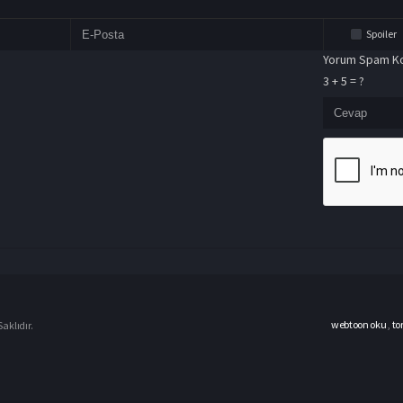
Spoiler
Yorum Spam Ko
3 + 5 = ?
webtoon oku
,
to
aklıdır.