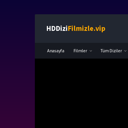
HDDizi
Filmizle.vip
Anasayfa
Filmler
Tüm Diziler