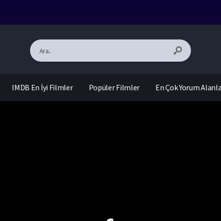
IMDB En İyi Filmler
Popüler Filmler
En Çok Yorum Alanl