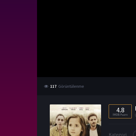
117
Görüntülenme
4.8
IMDB Puanı
Kategori