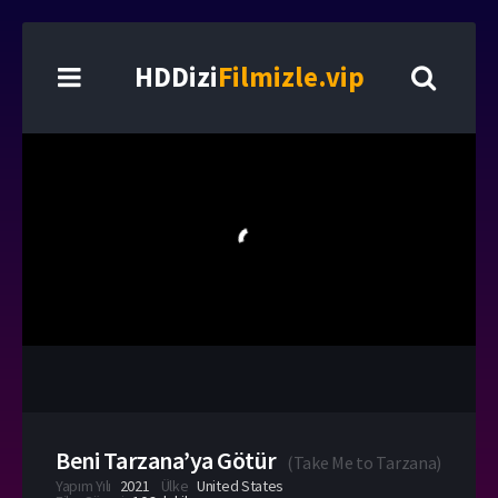
HDDizi
Filmizle.vip
Beni Tarzana’ya Götür
(
Take Me to Tarzana
)
Yapım Yılı
2021
Ülke
United States