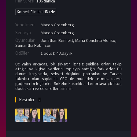
Film Süresi
106 dakika
Komedi Filmleri HD izle
Yönetmen
Maceo Greenberg
Senaryo
Maceo Greenberg
Oyuncular
Jonathan Bennett
,
Maria Conchita Alonso
,
Samantha Robinson
Ödüller
1 ödül & 4 Adaylık.
Üç yakın arkadaş, bir şirketin izinsiz şekilde onları takip
ettiğini ve kişisel verilerini toplayıp sattığını fark eder. Bu
durum karşısında, şehvet düşkünü patronları ve Tarzan
takıntısı olan saplantılı CEO ile mücadele etmek üzere
güçlerini birleştirirler. Şirketin karanlık sırları ortaya çıktıkça,
dostlukları ve cesaretleri sınanır.
Resimler
2