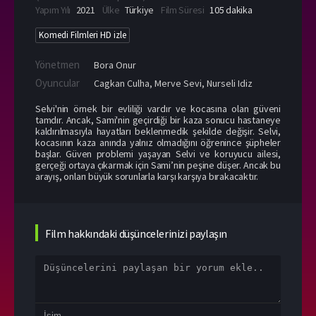
Yapım Yılı
2021
Ülke
Türkiye
Film Süresi
105 dakika
Komedi Filmleri HD izle
Yönetmen
Bora Onur
Oyuncular
Cagkan Culha
,
Merve Sevi
,
Nurseli Idiz
Selvi'nin örnek bir evliliği vardır ve kocasına olan güveni
tamdır. Ancak, Sami'nin geçirdiği bir kaza sonucu hastaneye
kaldırılmasıyla hayatları beklenmedik şekilde değişir. Selvi,
kocasının kaza anında yalnız olmadığını öğrenince şüpheler
başlar. Güven problemi yaşayan Selvi ve koruyucu ailesi,
gerçeği ortaya çıkarmak için Sami’nin peşine düşer. Ancak bu
arayış, onları büyük sorunlarla karşı karşıya bırakacaktır.
Film hakkındaki düşüncelerinizi paylaşın