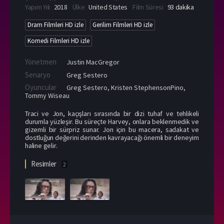
Yapım Yılı
2018
Ülke
United States
Film Süresi
93 dakika
Dram Filmleri HD izle
Gerilim Filmleri HD izle
Komedi Filmleri HD izle
Yönetmen
Justin MacGregor
Senaryo
Greg Sestero
Oyuncular
Greg Sestero
,
Kristen StephensonPino
,
Tommy Wiseau
Traci ve Jon, kaçışları sırasında bir dizi tuhaf ve tehlikeli
durumla yüzleşir. Bu süreçte Harvey, onlara beklenmedik ve
gizemli bir sürpriz sunar. Jon için bu macera, sadakat ve
dostluğun değerini derinden kavrayacağı önemli bir deneyim
haline gelir.
Resimler
2