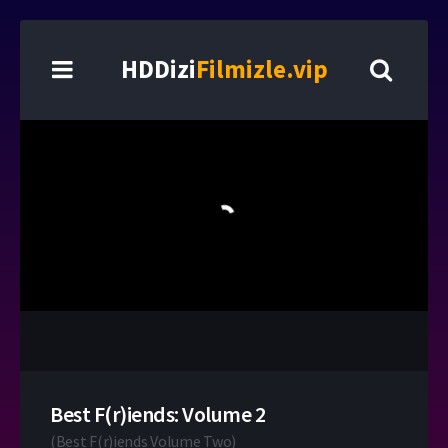
HDDizi
Filmizle.vip
Best F(r)iends: Volume 2
(
Best F(r)iends Volume Two
)