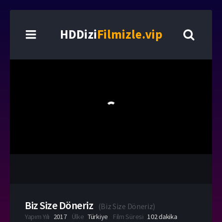
HDDizi
Filmizle.vip
Biz Size Döneriz
(
Biz Size Döneriz
)
Yapım Yılı
2017
Ülke
Türkiye
Film Süresi
102 dakika