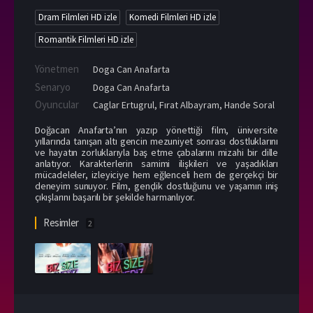
Dram Filmleri HD izle
Komedi Filmleri HD izle
Romantik Filmleri HD izle
Yönetmen
Doga Can Anafarta
Senaryo
Doga Can Anafarta
Oyuncular
Caglar Ertugrul
,
Fırat Albayram
,
Hande Soral
Doğacan Anafarta’nın yazıp yönettiği film, üniversite
yıllarında tanışan altı gencin mezuniyet sonrası dostluklarını
ve hayatın zorluklarıyla baş etme çabalarını mizahi bir dille
anlatıyor. Karakterlerin samimi ilişkileri ve yaşadıkları
mücadeleler, izleyiciye hem eğlenceli hem de gerçekçi bir
deneyim sunuyor. Film, gençlik dostluğunu ve yaşamın iniş
çıkışlarını başarılı bir şekilde harmanlıyor.
Resimler
2