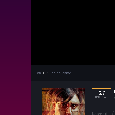
117
Görüntülenme
6.7
IMDB Puanı
Kategori