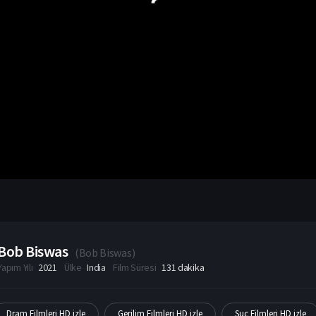
Bob Biswas
(
Bob Biswas
)
Yapım Yılı
2021
Ülke
India
Film Süresi
131 dakika
Dram Filmleri HD izle
Gerilim Filmleri HD izle
Suç Filmleri HD izle