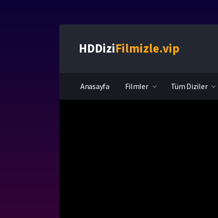
HDDizi
Filmizle.vip
Anasayfa
Filmler
Tüm Diziler