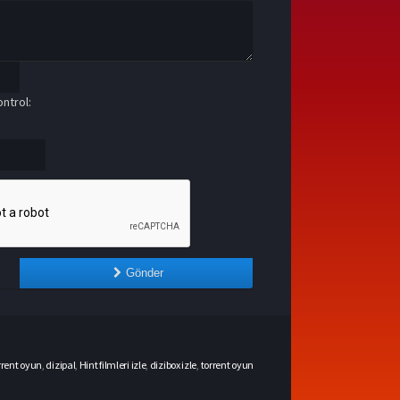
ntrol:
Gönder
rrent oyun
,
dizipal
,
Hint filmleri izle
,
dizibox izle
,
torrent oyun