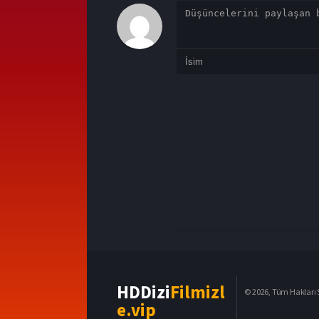
HDDizi
Filmizl
© 2026, Tüm Hakları S
e.vip