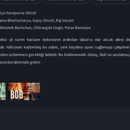
iya Annapurna Ghosh
ania Bhattacharya, Sujoy Ghosh, Raj Vasant
Abhishek Bachchan
,
Chitrangda Singh
,
Paran Banerjee
kiz yıl süren hastane tedavisinin ardından taburcu olur ancak ailesi de
ır. Hafızasını kaybetmiş bu adam, yeni hayatına uyum sağlamaya çalışırken p
eniden üstlenmesi gerektiği bildirilir. Bu beklenmedik dönüş, Bob’un unutulmuş
asını beraberinde getirir.