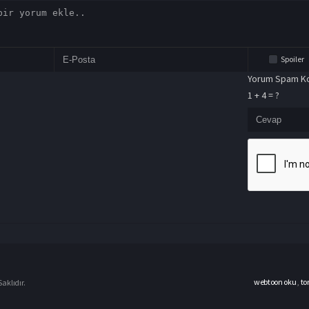
Spoiler
Yorum Spam Ko
1 + 4 = ?
webtoon oku
,
to
aklıdır.