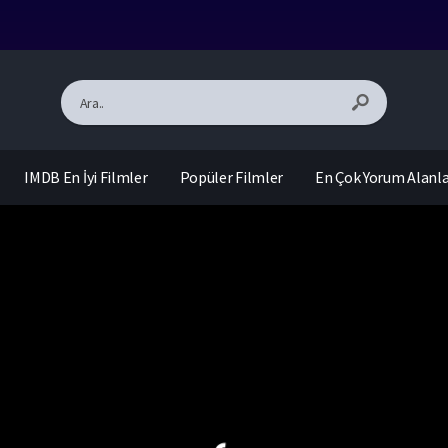
IMDB En İyi Filmler
Popüler Filmler
En Çok Yorum Alanl