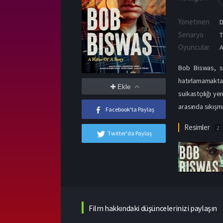
Yönetmen
D
Senaryo
T
Oyuncular
Bob Biswas, se
hatırlamamaktad
Ekle
suikastçılığı y
arasında sıkışm
Facebook'ta Paylaş
Resimler
2
Twitter'da Paylaş
Film hakkındaki düşüncelerinizi paylaşın