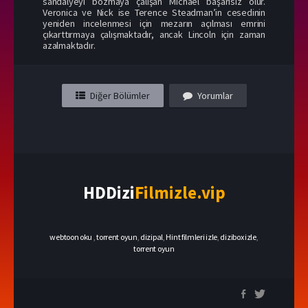
sandalyeyi bozmaya çalışan Michael başarısız olur.
Veronica ve Nick ise Terence Steadman’in cesedinin
yeniden incelenmesi için mezarın açılması emrini
çıkarttırmaya çalışmaktadır, ancak Lincoln için zaman
azalmaktadır.
Diğer Bölümler
Yorumlar
HDDizi
Filmizle.vip
webtoon oku
,
torrent oyun
,
dizipal
,
Hint filmleri izle
,
dizibox izle
,
torrent oyun