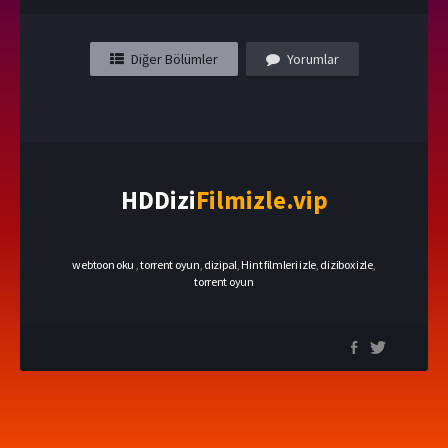
Diğer Bölümler
Yorumlar
HDDizi
Filmizle.vip
webtoon oku
,
torrent oyun
,
dizipal
,
Hint filmleri izle
,
dizibox izle
,
torrent oyun