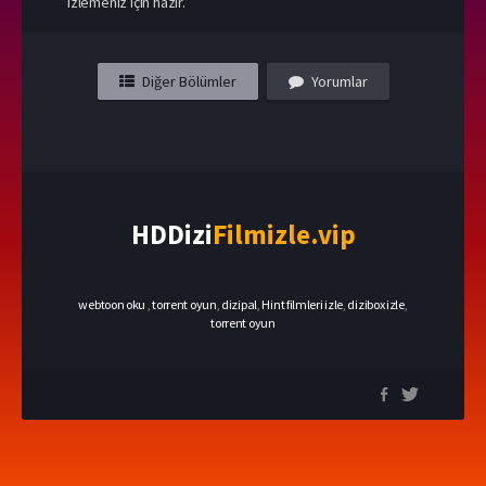
izlemeniz için hazır.
Diğer Bölümler
Yorumlar
HDDizi
Filmizle.vip
webtoon oku
,
torrent oyun
,
dizipal
,
Hint filmleri izle
,
dizibox izle
,
torrent oyun