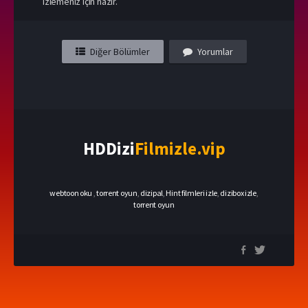
izlemeniz için hazır.
Diğer Bölümler
Yorumlar
HDDizi
Filmizle.vip
webtoon oku
,
torrent oyun
,
dizipal
,
Hint filmleri izle
,
dizibox izle
,
torrent oyun