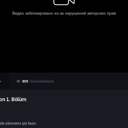
809
Görüntülenme
zon
1. Bölüm
e izlemeniz için hazır.