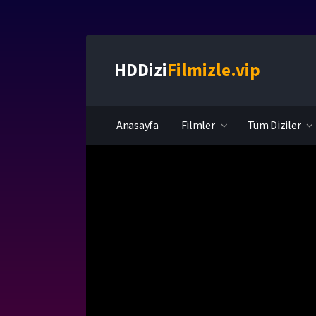
HDDizi
Filmizle.vip
Anasayfa
Filmler
Tüm Diziler