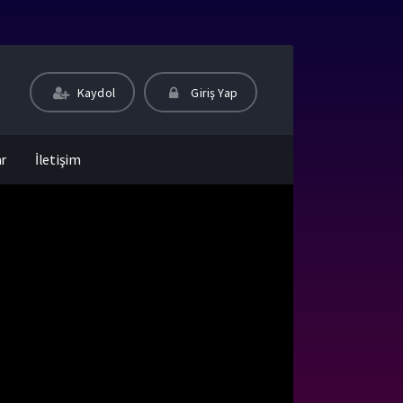
Kaydol
Giriş Yap
ar
İletişim