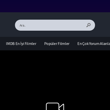
IMDB En İyi Filmler
Popüler Filmler
En Çok Yorum Alanl