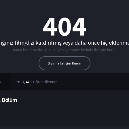
2,470
Görüntülenme
. Bölüm