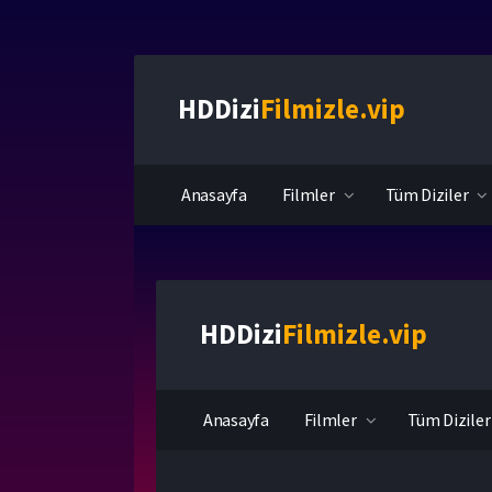
HDDizi
Filmizle.vip
Anasayfa
Filmler
Tüm Diziler