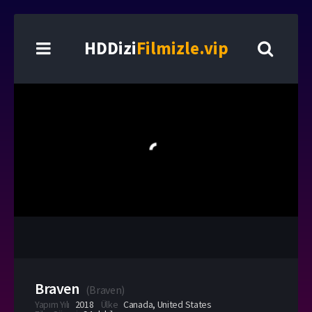
HDDizi
Filmizle.vip
Braven
(
Braven
)
Yapım Yılı
2018
Ülke
Canada
,
United States