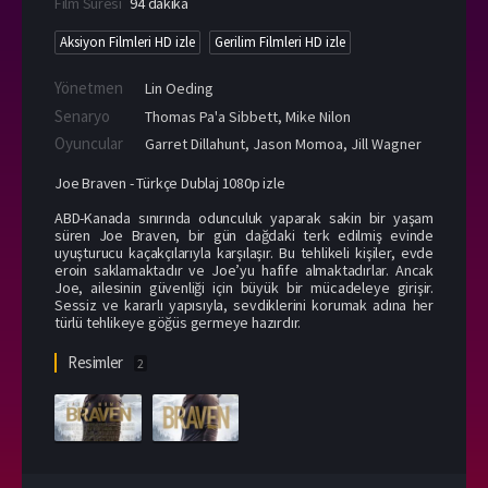
Film Süresi
94 dakika
Aksiyon Filmleri HD izle
Gerilim Filmleri HD izle
Yönetmen
Lin Oeding
Senaryo
Thomas Pa'a Sibbett, Mike Nilon
Oyuncular
Garret Dillahunt
,
Jason Momoa
,
Jill Wagner
Joe Braven - Türkçe Dublaj 1080p izle
ABD-Kanada sınırında odunculuk yaparak sakin bir yaşam
süren Joe Braven, bir gün dağdaki terk edilmiş evinde
uyuşturucu kaçakçılarıyla karşılaşır. Bu tehlikeli kişiler, evde
eroin saklamaktadır ve Joe’yu hafife almaktadırlar. Ancak
Joe, ailesinin güvenliği için büyük bir mücadeleye girişir.
Sessiz ve kararlı yapısıyla, sevdiklerini korumak adına her
türlü tehlikeye göğüs germeye hazırdır.
Resimler
2