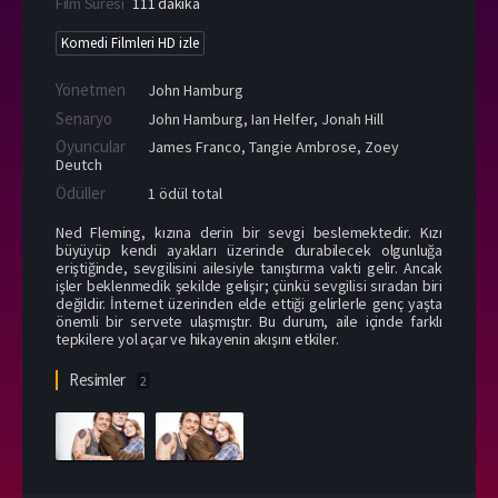
Film Süresi
111 dakika
Komedi Filmleri HD izle
Yönetmen
John Hamburg
Senaryo
John Hamburg, Ian Helfer, Jonah Hill
Oyuncular
James Franco
,
Tangie Ambrose
,
Zoey
Deutch
Ödüller
1 ödül total
Ned Fleming, kızına derin bir sevgi beslemektedir. Kızı
büyüyüp kendi ayakları üzerinde durabilecek olgunluğa
eriştiğinde, sevgilisini ailesiyle tanıştırma vakti gelir. Ancak
işler beklenmedik şekilde gelişir; çünkü sevgilisi sıradan biri
değildir. İnternet üzerinden elde ettiği gelirlerle genç yaşta
önemli bir servete ulaşmıştır. Bu durum, aile içinde farklı
tepkilere yol açar ve hikayenin akışını etkiler.
Resimler
2