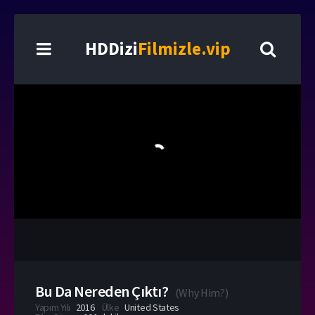
HDDizi
Filmizle.vip
Bu Da Nereden Çıktı?
(
Why Him?
)
Yapım Yılı
2016
Ülke
United States