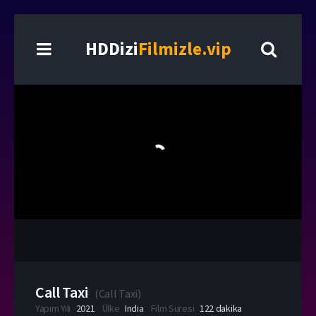
HDDizi
Filmizle.vip
Call Taxi
(
Call Taxi
)
Yapım Yılı
2021
Ülke
India
Film Süresi
122 dakika