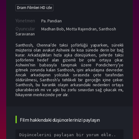
Dram Filmleri HD izle
Yönetmen
Pa. Pandian
Oyuncular
Madhan Bob
,
Motta Rajendran
,
Santhosh
Saravanan
Santhosh, Chennai’de taksi şoförlüğü yaparken, sürekli
müşterisi olan avukat Ashwini ile kısa sürede derin bir bağ
kurar. Arkadaşlıkları hızla aşka dönüşürken, şehirde taksi
şoförlerini hedef alan gizemli bir çete ortaya çıkar.
Ashwini’nin babasıyla tanışmak üzere Pondicherry’ye
gitmek zorunda kalan Santhosh, işini arkadaşına devreder.
Ancak arkadaşının yolculuk sırasında çete tarafından
öldürülmesi, Santhosh’u tehlikeli bir gerçeğin içine çeker.
Santhosh, bu karanlık olayın arkasındaki nedenleri ortaya
çıkarabilecek mi ve aşkı bu zorlu sınavdan sağ çıkacak mı,
hikayenin merkezinde yer alır.
Film hakkındaki düşüncelerinizi paylaşın