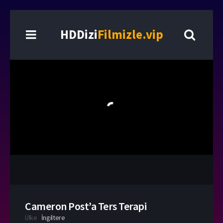
HDDizi
Filmizle.vip
Cameron Post’a Ters Terapi
Ülke
İngiltere