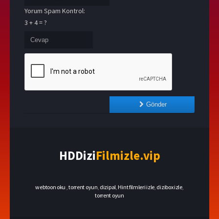
Yorum Spam Kontrol:
3 + 4 = ?
Gönder
HDDizi
Filmizle.vip
webtoon oku
,
torrent oyun
,
dizipal
,
Hint filmleri izle
,
dizibox izle
,
torrent oyun