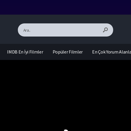
IMDB En İyi Filmler
Popüler Filmler
En Çok Yorum Alanl