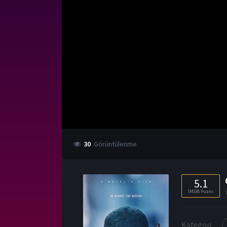
30
Görüntülenme
5.1
IMDB Puanı
Kategori