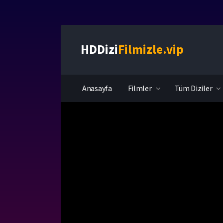
HDDizi
Filmizle.vip
Anasayfa
Filmler
Tüm Diziler