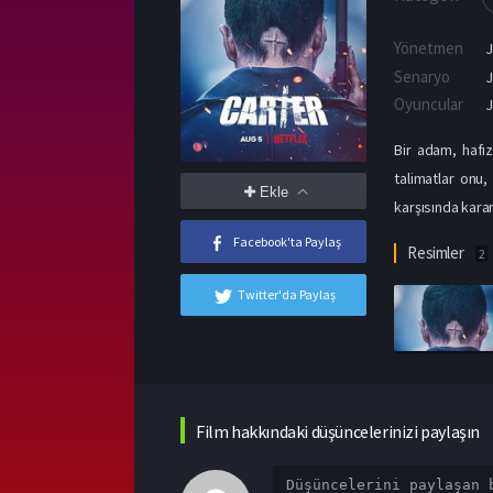
Yönetmen
J
Senaryo
J
Oyuncular
Bir adam, hafız
talimatlar onu
Ekle
karşısında karar
Facebook'ta Paylaş
Resimler
2
Twitter'da Paylaş
Film hakkındaki düşüncelerinizi paylaşın