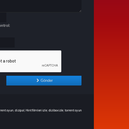
ntrol:
Gönder
rrent oyun
,
dizipal
,
Hint filmleri izle
,
dizibox izle
,
torrent oyun