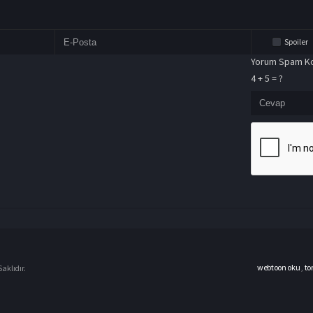
Spoiler
Yorum Spam Ko
4 + 5 = ?
webtoon oku
,
to
aklıdır.