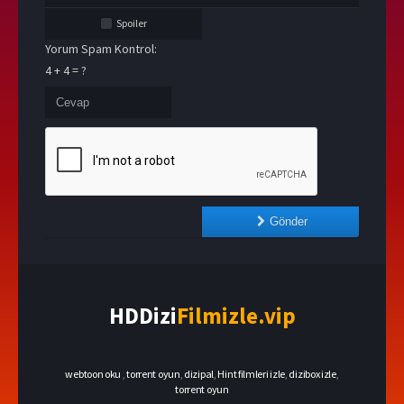
Spoiler
Yorum Spam Kontrol:
4 + 4 = ?
Gönder
HDDizi
Filmizle.vip
webtoon oku
,
torrent oyun
,
dizipal
,
Hint filmleri izle
,
dizibox izle
,
torrent oyun