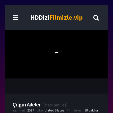
HDDizi
Filmizle.vip
Çılgın Aileler
(
Mad Families
)
Yapım Yılı
2017
Ülke
United States
Film Süresi
90 dakika