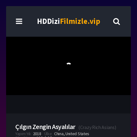
HDDizi
Filmizle.vip
Çılgın Zengin Asyalılar
(
Crazy Rich Asians
)
Yapım Yılı
2018
Ülke
China
,
United States