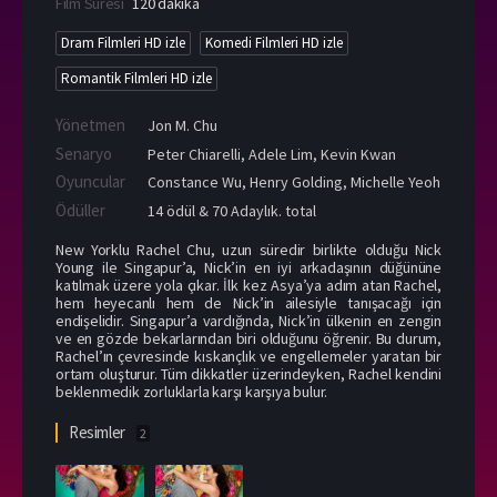
Film Süresi
120 dakika
Dram Filmleri HD izle
Komedi Filmleri HD izle
Romantik Filmleri HD izle
Yönetmen
Jon M. Chu
Senaryo
Peter Chiarelli, Adele Lim, Kevin Kwan
Oyuncular
Constance Wu
,
Henry Golding
,
Michelle Yeoh
Ödüller
14 ödül & 70 Adaylık. total
New Yorklu Rachel Chu, uzun süredir birlikte olduğu Nick
Young ile Singapur’a, Nick’in en iyi arkadaşının düğününe
katılmak üzere yola çıkar. İlk kez Asya’ya adım atan Rachel,
hem heyecanlı hem de Nick’in ailesiyle tanışacağı için
endişelidir. Singapur’a vardığında, Nick’in ülkenin en zengin
ve en gözde bekarlarından biri olduğunu öğrenir. Bu durum,
Rachel’ın çevresinde kıskançlık ve engellemeler yaratan bir
ortam oluşturur. Tüm dikkatler üzerindeyken, Rachel kendini
beklenmedik zorluklarla karşı karşıya bulur.
Resimler
2