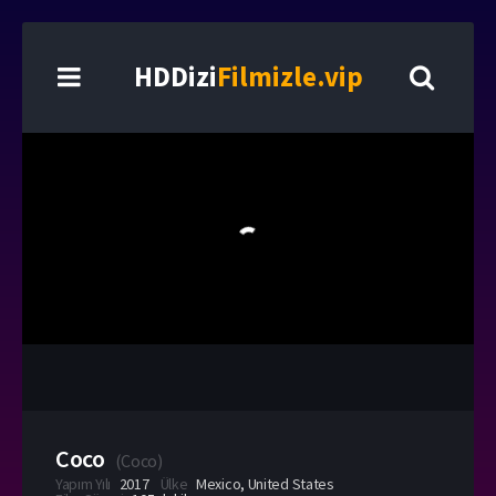
HDDizi
Filmizle.vip
Coco
(
Coco
)
Yapım Yılı
2017
Ülke
Mexico
,
United States