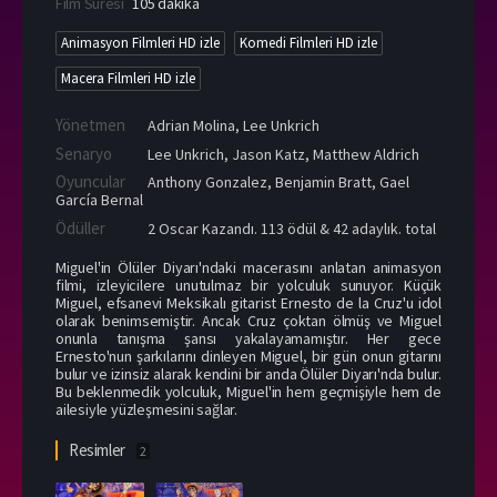
Film Süresi
105 dakika
Animasyon Filmleri HD izle
Komedi Filmleri HD izle
Macera Filmleri HD izle
Yönetmen
Adrian Molina
,
Lee Unkrich
Senaryo
Lee Unkrich, Jason Katz, Matthew Aldrich
Oyuncular
Anthony Gonzalez
,
Benjamin Bratt
,
Gael
García Bernal
Ödüller
2 Oscar Kazandı. 113 ödül & 42 adaylık. total
Miguel'in Ölüler Diyarı'ndaki macerasını anlatan animasyon
filmi, izleyicilere unutulmaz bir yolculuk sunuyor. Küçük
Miguel, efsanevi Meksikalı gitarist Ernesto de la Cruz'u idol
olarak benimsemiştir. Ancak Cruz çoktan ölmüş ve Miguel
onunla tanışma şansı yakalayamamıştır. Her gece
Ernesto'nun şarkılarını dinleyen Miguel, bir gün onun gitarını
bulur ve izinsiz alarak kendini bir anda Ölüler Diyarı'nda bulur.
Bu beklenmedik yolculuk, Miguel'in hem geçmişiyle hem de
ailesiyle yüzleşmesini sağlar.
Resimler
2