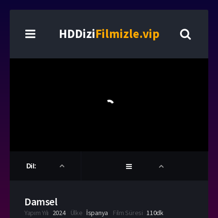
HDDizi
Filmizle.vip
Dil:
Damsel
Yapım Yılı
2024
Ülke
İspanya
Film Süresi
110dk