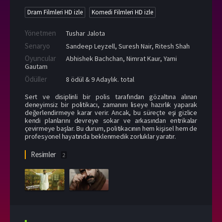
Dram Filmleri HD izle
Komedi Filmleri HD izle
Yönetmen
Tushar Jalota
Senaryo
Sandeep Leyzell, Suresh Nair, Ritesh Shah
Oyuncular
Abhishek Bachchan
,
Nimrat Kaur
,
Yami
Gautam
Ödüller
8 ödül & 9 Adaylık. total
Sert ve disiplinli bir polis tarafından gözaltına alınan
deneyimsiz bir politikacı, zamanını liseye hazırlık yaparak
değerlendirmeye karar verir. Ancak, bu süreçte eşi gizlice
kendi planlarını devreye sokar ve arkasından entrikalar
çevirmeye başlar. Bu durum, politikacının hem kişisel hem de
profesyonel hayatında beklenmedik zorluklar yaratır.
Resimler
2