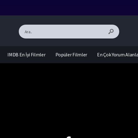
IMDB En İyi Filmler
Popüler Filmler
En Çok Yorum Alanl