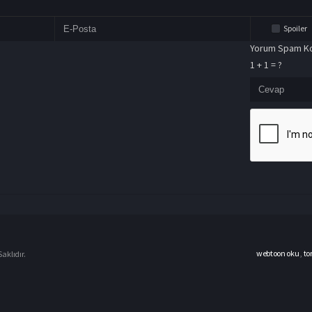
Spoiler
Yorum Spam Ko
1 + 1 = ?
webtoon oku
,
to
aklıdır.