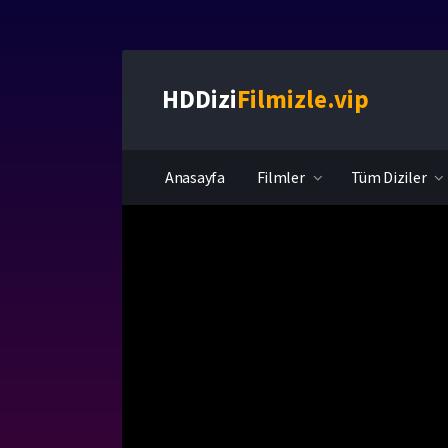
HDDizi
Filmizle.vip
Anasayfa
Filmler
Tüm Diziler