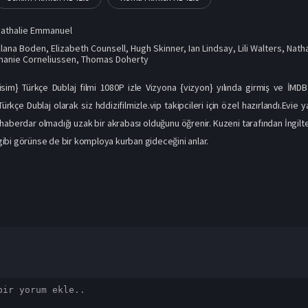
athalie Emmanuel
Alana Boden
,
Elizabeth Counsell
,
Hugh Skinner
,
Ian Lindsay
,
Lili Walters
,
Nath
hanie Corneliussen
,
Thomas Doherty
lisim} Türkçe Dublaj filmi 1080P izle Vizyona {vizyon} yılında girmiş ve İMDB
Türkçe Dublaj olarak siz hddizifilmizle.vip takipcileri için özel hazırlandı.Ev
e haberdar olmadığı uzak bir akrabası olduğunu öğrenir. Kuzeni tarafından İngil
r gibi görünse de bir komploya kurban gideceğini anlar.