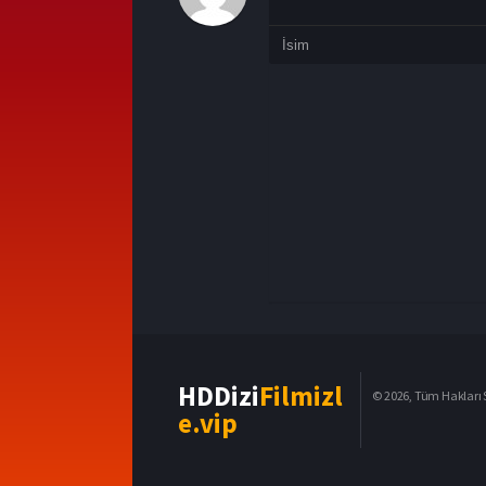
HDDizi
Filmizl
© 2026, Tüm Hakları S
e.vip