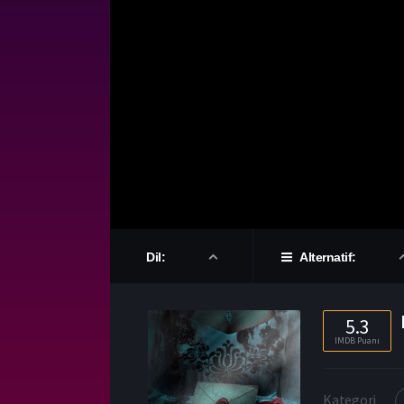
Dil:
Alternatif:
5.3
IMDB Puanı
Kategori