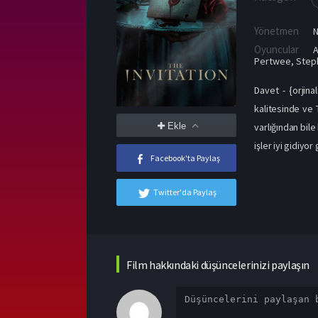
Yönetmen
N
Oyuncular
Pertwee
,
Step
Davet - {orjina
kalitesinde ve 
Ekle
varlığından bil
işler iyi gidiyo
Facebook'ta Paylaş
Twitter'da Paylaş
Film hakkındaki düşüncelerinizi paylaşın