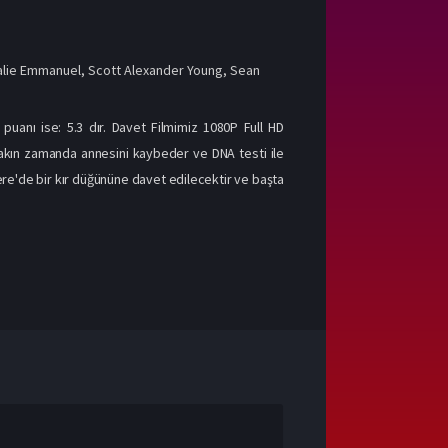
alie Emmanuel
,
Scott Alexander Young
,
Sean
 puanı ise: 5.3 dır. Davet Filmimiz 1080P Full HD
ie yakın zamanda annesini kaybeder ve DNA testi ile
tere'de bir kır düğününe davet edilecektir ve başta