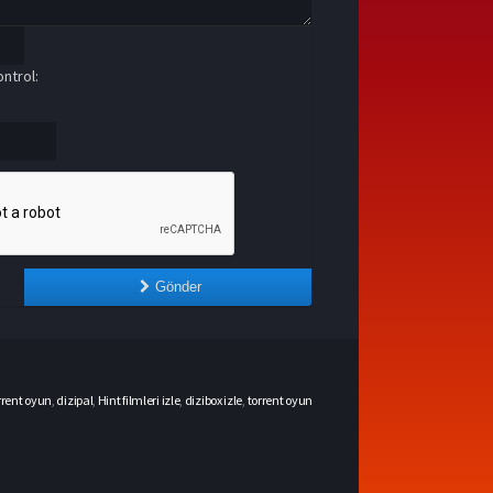
ntrol:
Gönder
rrent oyun
,
dizipal
,
Hint filmleri izle
,
dizibox izle
,
torrent oyun