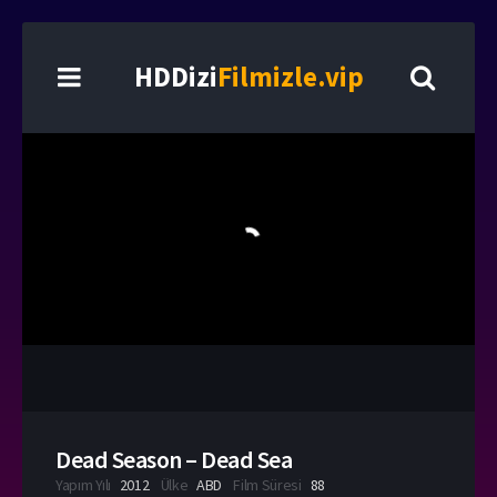
HDDizi
Filmizle.vip
Dead Season – Dead Sea
Yapım Yılı
2012
Ülke
ABD
Film Süresi
88