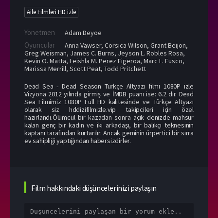
Aile Filmleri HD izle
Yönetmen
Adam Deyoe
Oyuncular
Anna Vawser
,
Corsica Wilson
,
Grant Beijon
,
Greg Weisman
,
James C. Burns
,
Jeyson L. Robles Rosa
,
Kevin O. Matta
,
Leishla M. Perez Figeroa
,
Marc L. Fusco
,
Marissa Merrill
,
Scott Peat
,
Todd Pritchett
Dead Sea - Dead Season Türkçe Altyazı filmi 1080P izle
Vizyona 2012 yılında girmiş ve İMDB puanı ise: 6.2 dır. Dead
Sea Filmimiz 1080P Full HD kalitesinde ve Türkçe Altyazı
olarak siz hddizifilmizle.vip takipcileri için özel
hazırlandı.Ölümcül bir kazadan sonra açık denizde mahsur
kalan genç bir kadın ve iki arkadaşı, bir balıkçı teknesinin
kaptanı tarafından kurtarılır. Ancak geminin ürpertici bir sırra
ev sahipliği yaptığından habersizdirler.
Film hakkındaki düşüncelerinizi paylaşın