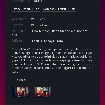
Film Süresi
101 dakika
Dram Filmleri HD izle
Romantik Filmleri HD izle
Yönetmen
Woody Allen
Senaryo
Woody Allen
Oyuncular
Juno Temple
,
Justin Timberlake
,
Robert C.
Kirk
Ödüller
4 ödül & 4 Adaylık. total
Coney Island’daki ünlü eğlence parkında geçen bu film, adını
parkın simgesi haline gelmiş dönme dolabından alıyor.
Hikaye, atlıkarınca operatörü olan bir adamın ikinci eşi ile ayrı
yaşadığı kızının, bir cankurtaranla yaşadığı karmaşık ilişkiyi
konu ediniyor. 1950’lerin atmosferinde geçen yapım,
dönemin sosyal dinamiklerini ve aile bağlarını derinlemesine
işliyor.
Resimler
2