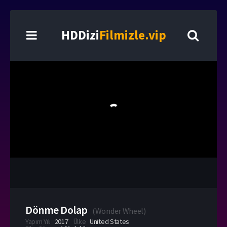
HDDizi
Filmizle.vip
Dönme Dolap
(
Wonder Wheel
)
Yapım Yılı
2017
Ülke
United States