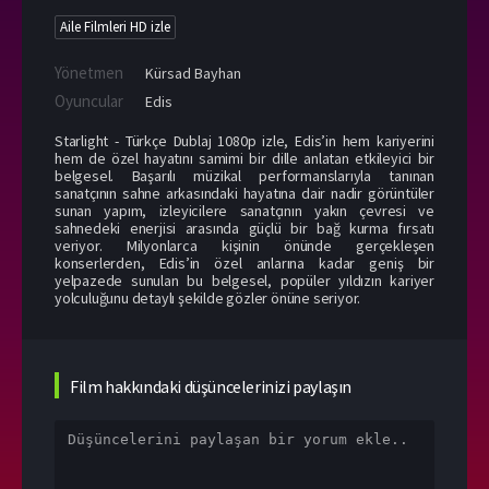
Aile Filmleri HD izle
Yönetmen
Kürsad Bayhan
Oyuncular
Edis
Starlight - Türkçe Dublaj 1080p izle, Edis’in hem kariyerini
hem de özel hayatını samimi bir dille anlatan etkileyici bir
belgesel. Başarılı müzikal performanslarıyla tanınan
sanatçının sahne arkasındaki hayatına dair nadir görüntüler
sunan yapım, izleyicilere sanatçının yakın çevresi ve
sahnedeki enerjisi arasında güçlü bir bağ kurma fırsatı
veriyor. Milyonlarca kişinin önünde gerçekleşen
konserlerden, Edis’in özel anlarına kadar geniş bir
yelpazede sunulan bu belgesel, popüler yıldızın kariyer
yolculuğunu detaylı şekilde gözler önüne seriyor.
Film hakkındaki düşüncelerinizi paylaşın