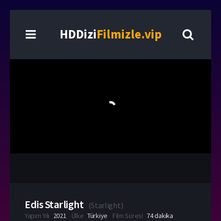
HDDizi
Filmizle.vip
Edis Starlight
(
Starlight
)
Yapım Yılı
2021
Ülke
Türkiye
Film Süresi
74 dakika