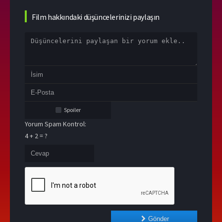
Film hakkındaki düşüncelerinizi paylaşın
Spoiler
Yorum Spam Kontrol:
4 + 2 = ?
Gönder