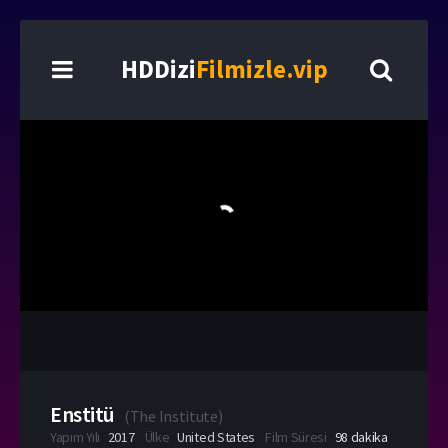
HDDizi
Filmizle.vip
Enstitü
(
The Institute
)
Yapım Yılı
2017
Ülke
United States
Film Süresi
98 dakika