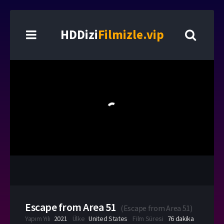
HDDizi
Filmizle.vip
Escape from Area 51
(
Escape from Area 51
)
Yapım Yılı
2021
Ülke
United States
Film Süresi
76 dakika