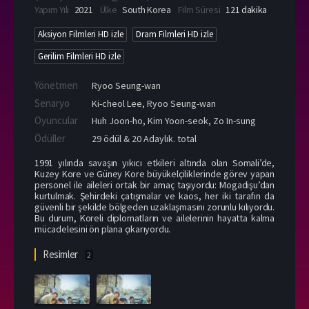
Yapım Yılı
2021
Ülke
South Korea
Film Süresi
121 dakika
Aksiyon Filmleri HD izle
Dram Filmleri HD izle
Gerilim Filmleri HD izle
Yönetmen
Ryoo Seung-wan
Senaryo
Ki-cheol Lee, Ryoo Seung-wan
Oyuncular
Huh Joon-ho
,
Kim Yoon-seok
,
Zo In-sung
Ödüller
29 ödül & 20 Adaylık. total
1991 yılında savaşın yıkıcı etkileri altında olan Somali’de,
Kuzey Kore ve Güney Kore büyükelçiliklerinde görev yapan
personel ile aileleri ortak bir amaç taşıyordu: Mogadişu’dan
kurtulmak. Şehirdeki çatışmalar ve kaos, her iki tarafın da
güvenli bir şekilde bölgeden uzaklaşmasını zorunlu kılıyordu.
Bu durum, Koreli diplomatların ve ailelerinin hayatta kalma
mücadelesini ön plana çıkarıyordu.
Resimler
2