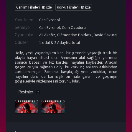
Gerilim Filmleri HD izle
Korku Filmleri HD izle
Yönetmen
Can Evrenol
Senaryo
Can Evrenol, Cem Özüduru
Oyuncular
Ali Aksöz
,
Clémentine Poidatz
,
David Sakurai
Ödüller
1 ödül & 2 Adaylık. total
Holly, yedi yaşındayken karlı bir gecede yaşadığı trajik bir
olayla hayatı altüst olur. Annesinin akıl sağlığını yitirmesi
sonucu babası ve kız kardeşi hayatını kaybeder. Aradan
geçen 20 yıla rağmen Holly, bu korkunç anıların etkisinden
kurtulamamıştır. Zamanla karşılaştığı yeni zorluklar, onun
hayatını daha da karmaşık bir hale getirir ve geçmişin
gölgeleriyle yüzleşmesini zorunlu kılar.
Resimler
2