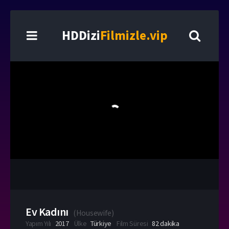
HDDizi
Filmizle.vip
Ev Kadını
(
Housewife
)
Yapım Yılı
2017
Ülke
Türkiye
Film Süresi
82 dakika